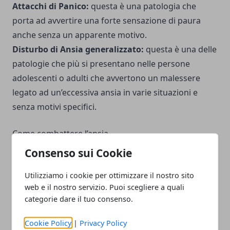
Attacchi di Panico:
questa è una patologia che
porta ad avvertire una forte sensazione di paura
anche senza un apparente motivo.
Disturbo di Ansia generalizzato:
questa è una delle
patologie che più si presentano nelle persone
adolescenti o adulti che avvertono un malessere
legato ad un’eccessiva ansia in varie situazioni e
senza motivi specifici.
Come combattere l’ansia
Consenso sui Cookie
Per contrastare l’ansia e i suoi effetti negativi è
necessario andare a combatterla in modo attento,
Utilizziamo i cookie per ottimizzare il nostro sito
web e il nostro servizio. Puoi scegliere a quali
attraverso il supporto di un professionista. Infatti,
categorie dare il tuo consenso.
solo uno psicoterapeuta esperto nel trattamento
dell’ansia è in grado di andare a
curare chi soffre di
Cookie Policy
|
Privacy Policy