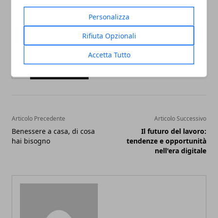
un problema patologico
.
Personalizza
Rifiuta Opzionali
Accetta Tutto
Facebook
Twitter
Whatsapp
Articolo Precedente
Articolo Successivo
Benessere a casa, di cosa
Il futuro del lavoro:
hai bisogno
tendenze e opportunità
nell'era digitale