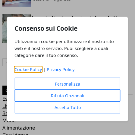
Le migliori soluzioni da adottare
per rimediare alla caduta dei
Consenso sui Cookie
denti
Utilizziamo i cookie per ottimizzare il nostro sito
Redazione
- 22 nov 2023
web e il nostro servizio. Puoi scegliere a quali
categorie dare il tuo consenso.
Articolo Successivo
Cookie Policy
|
Privacy Policy
Personalizza
CATEGORIE
Rifiuta Opzionali
Estetica
Lifestyle
Accetta Tutto
Benessere
Moda
Alimentazione