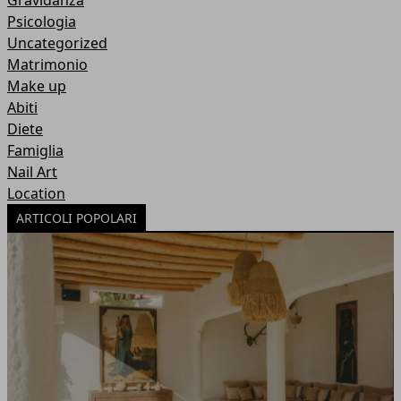
Gravidanza
Psicologia
Uncategorized
Matrimonio
Make up
Abiti
Diete
Famiglia
Nail Art
Location
ARTICOLI POPOLARI