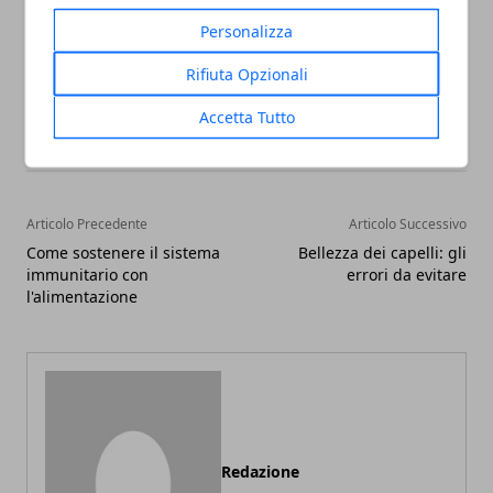
Personalizza
Rifiuta Opzionali
Facebook
Twitter
Whatsapp
Accetta Tutto
Articolo Precedente
Articolo Successivo
Come sostenere il sistema
Bellezza dei capelli: gli
immunitario con
errori da evitare
l'alimentazione
Redazione