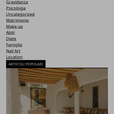
Gravidanza
Psicologia
Uncategorized
Matrimonio
Make up
Abiti
Diete
Famiglia
Nail Art
Location
ARTICOLI POPOLARI